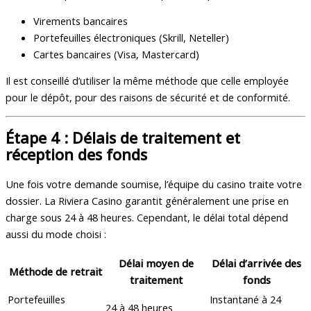
Virements bancaires
Portefeuilles électroniques (Skrill, Neteller)
Cartes bancaires (Visa, Mastercard)
Il est conseillé d’utiliser la même méthode que celle employée
pour le dépôt, pour des raisons de sécurité et de conformité.
Étape 4 : Délais de traitement et
réception des fonds
Une fois votre demande soumise, l’équipe du casino traite votre
dossier. La Riviera Casino garantit généralement une prise en
charge sous 24 à 48 heures. Cependant, le délai total dépend
aussi du mode choisi :
Délai moyen de
Délai d’arrivée des
Méthode de retrait
traitement
fonds
Portefeuilles
Instantané à 24
24 à 48 heures