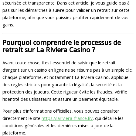
sécurisée et transparente. Dans cet article, je vous guide pas à
pas sur les démarches à suivre pour valider un retrait sur cette
plateforme, afin que vous puissiez profiter rapidement de vos
gains.
Pourquoi comprendre le processus de
retrait sur La Riviera Casino ?
Avant toute chose, il est essentiel de saisir que le retrait
d’argent sur un casino en ligne ne se résume pas à un simple clic.
Chaque plateforme, et notamment La Riviera Casino, applique
des règles strictes pour garantir la légalité, la sécurité et la
protection des joueurs. Cette rigueur évite les fraudes, vérifie
l’identité des utilisateurs et assure un paiement équitable.
Pour plus d’informations officielles, vous pouvez consulter
directement le site
https://lariviera-france.fr/
, qui détaille les
conditions générales et les dernières mises à jour de la
plateforme.