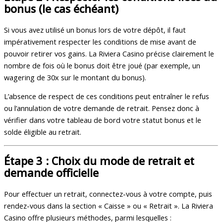
bonus (le cas échéant)
Si vous avez utilisé un bonus lors de votre dépôt, il faut
impérativement respecter les conditions de mise avant de
pouvoir retirer vos gains. La Riviera Casino précise clairement le
nombre de fois où le bonus doit être joué (par exemple, un
wagering de 30x sur le montant du bonus).
L’absence de respect de ces conditions peut entraîner le refus
ou l’annulation de votre demande de retrait. Pensez donc à
vérifier dans votre tableau de bord votre statut bonus et le
solde éligible au retrait.
Étape 3 : Choix du mode de retrait et
demande officielle
Pour effectuer un retrait, connectez-vous à votre compte, puis
rendez-vous dans la section « Caisse » ou « Retrait ». La Riviera
Casino offre plusieurs méthodes, parmi lesquelles :