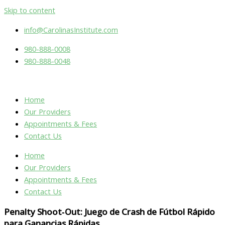
Skip to content
info@CarolinasInstitute.com
980-888-0008
980-888-0048
Home
Our Providers
Appointments & Fees
Contact Us
Home
Our Providers
Appointments & Fees
Contact Us
Penalty Shoot‑Out: Juego de Crash de Fútbol Rápido
para Ganancias Rápidas