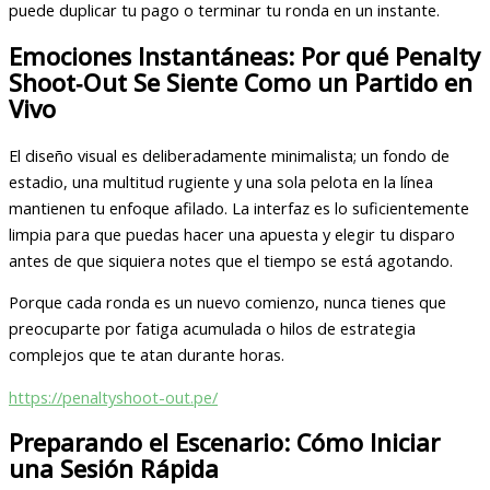
puede duplicar tu pago o terminar tu ronda en un instante.
Emociones Instantáneas: Por qué Penalty
Shoot‑Out Se Siente Como un Partido en
Vivo
El diseño visual es deliberadamente minimalista; un fondo de
estadio, una multitud rugiente y una sola pelota en la línea
mantienen tu enfoque afilado. La interfaz es lo suficientemente
limpia para que puedas hacer una apuesta y elegir tu disparo
antes de que siquiera notes que el tiempo se está agotando.
Porque cada ronda es un nuevo comienzo, nunca tienes que
preocuparte por fatiga acumulada o hilos de estrategia
complejos que te atan durante horas.
https://penaltyshoot-out.pe/
Preparando el Escenario: Cómo Iniciar
una Sesión Rápida