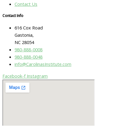
Contact Us
Contact Info
616 Cox Road
Gastonia,
NC 28054
980-888-0008
980-888-0048
info@CarolinasInstitute.com
Facebook-f
Instagram
Copyright © 2026 All Rights Reserved