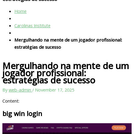
Home
Carolinas Institute
Mergulhando na mente de um jogador profissional:
estratégias de sucesso
Mergulhando na mente de um
jogador profissional:
estratégias de sucesso
By
web-admin
/
November 17, 2025
Content:
big win login