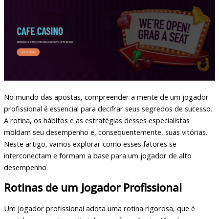
No mundo das apostas, compreender a mente de um jogador
profissional é essencial para decifrar seus segredos de sucesso.
A rotina, os hábitos e as estratégias desses especialistas
moldam seu desempenho e, consequentemente, suas vitórias.
Neste artigo, vamos explorar como esses fatores se
interconectam e formam a base para um jogador de alto
desempenho.
Rotinas de um Jogador Profissional
Um jogador profissional adota uma rotina rigorosa, que é