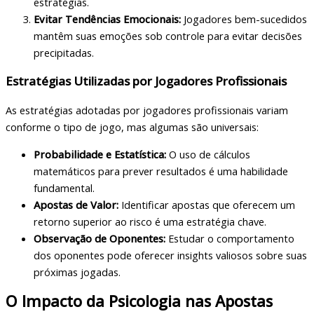
estratégias.
Evitar Tendências Emocionais:
Jogadores bem-sucedidos
mantêm suas emoções sob controle para evitar decisões
precipitadas.
Estratégias Utilizadas por Jogadores Profissionais
As estratégias adotadas por jogadores profissionais variam
conforme o tipo de jogo, mas algumas são universais:
Probabilidade e Estatística:
O uso de cálculos
matemáticos para prever resultados é uma habilidade
fundamental.
Apostas de Valor:
Identificar apostas que oferecem um
retorno superior ao risco é uma estratégia chave.
Observação de Oponentes:
Estudar o comportamento
dos oponentes pode oferecer insights valiosos sobre suas
próximas jogadas.
O Impacto da Psicologia nas Apostas