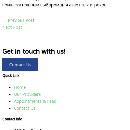
привлекательным выбором для азартных игроков.
←
Previous Post
Next Post
→
Get in touch with us!
Contact Us
Quick Link
Home
Our Providers
Appointments & Fees
Contact Us
Contact Info