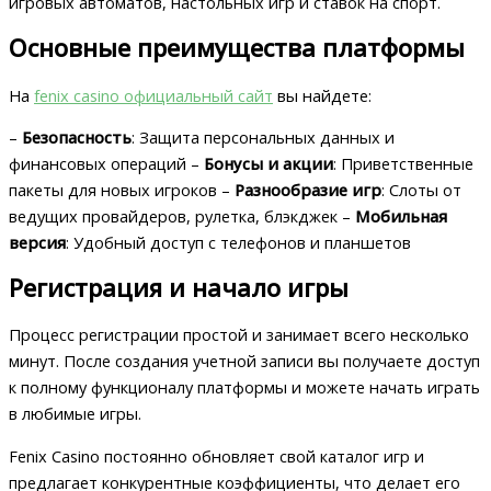
игровых автоматов, настольных игр и ставок на спорт.
Основные преимущества платформы
На
fenix casino официальный сайт
вы найдете:
–
Безопасность
: Защита персональных данных и
финансовых операций –
Бонусы и акции
: Приветственные
пакеты для новых игроков –
Разнообразие игр
: Слоты от
ведущих провайдеров, рулетка, блэкджек –
Мобильная
версия
: Удобный доступ с телефонов и планшетов
Регистрация и начало игры
Процесс регистрации простой и занимает всего несколько
минут. После создания учетной записи вы получаете доступ
к полному функционалу платформы и можете начать играть
в любимые игры.
Fenix Casino постоянно обновляет свой каталог игр и
предлагает конкурентные коэффициенты, что делает его