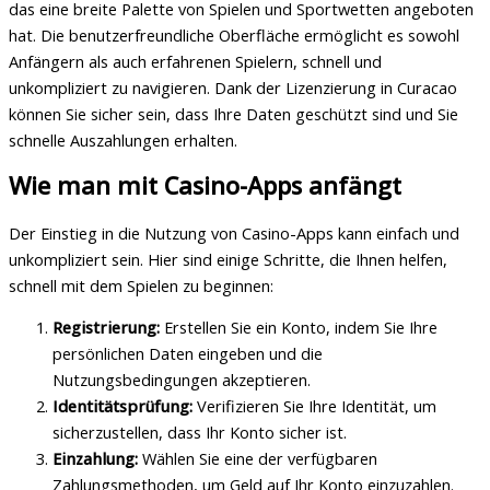
das eine breite Palette von Spielen und Sportwetten angeboten
hat. Die benutzerfreundliche Oberfläche ermöglicht es sowohl
Anfängern als auch erfahrenen Spielern, schnell und
unkompliziert zu navigieren. Dank der Lizenzierung in Curacao
können Sie sicher sein, dass Ihre Daten geschützt sind und Sie
schnelle Auszahlungen erhalten.
Wie man mit Casino-Apps anfängt
Der Einstieg in die Nutzung von Casino-Apps kann einfach und
unkompliziert sein. Hier sind einige Schritte, die Ihnen helfen,
schnell mit dem Spielen zu beginnen:
Registrierung:
Erstellen Sie ein Konto, indem Sie Ihre
persönlichen Daten eingeben und die
Nutzungsbedingungen akzeptieren.
Identitätsprüfung:
Verifizieren Sie Ihre Identität, um
sicherzustellen, dass Ihr Konto sicher ist.
Einzahlung:
Wählen Sie eine der verfügbaren
Zahlungsmethoden, um Geld auf Ihr Konto einzuzahlen.