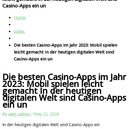
Casino-Apps ein un
Home
public
Die besten Casino-Apps im Jahr 2023: Mobil spielen
leicht gemacht In der heutigen digitalen Welt sind
Casino-Apps ein un
Die besten Casino-Apps im Jahr
2023: Mobil spielen leicht
gemacht In der heutigen
digitalen Welt sind Casino-Apps
ein un
By
web-admin
/
May 22, 2026
In der heutigen digitalen Welt sind Casino-Apps ein