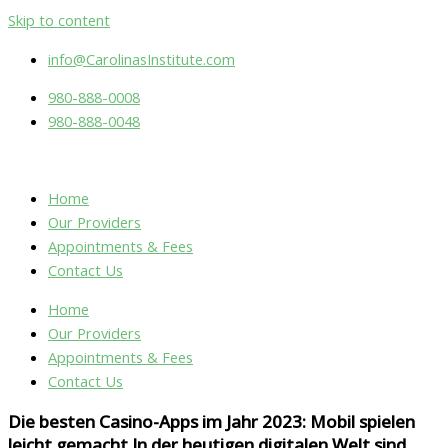
Skip to content
info@CarolinasInstitute.com
980-888-0008
980-888-0048
Home
Our Providers
Appointments & Fees
Contact Us
Home
Our Providers
Appointments & Fees
Contact Us
Die besten Casino-Apps im Jahr 2023: Mobil spielen
leicht gemacht In der heutigen digitalen Welt sind