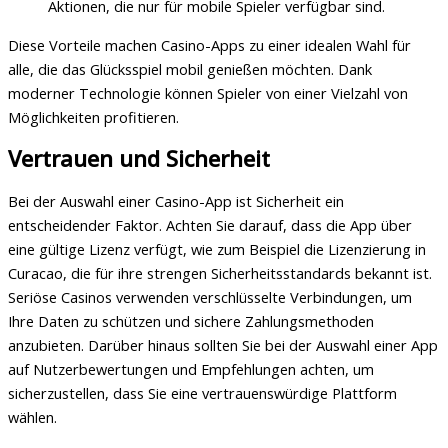
Aktionen, die nur für mobile Spieler verfügbar sind.
Diese Vorteile machen Casino-Apps zu einer idealen Wahl für
alle, die das Glücksspiel mobil genießen möchten. Dank
moderner Technologie können Spieler von einer Vielzahl von
Möglichkeiten profitieren.
Vertrauen und Sicherheit
Bei der Auswahl einer Casino-App ist Sicherheit ein
entscheidender Faktor. Achten Sie darauf, dass die App über
eine gültige Lizenz verfügt, wie zum Beispiel die Lizenzierung in
Curacao, die für ihre strengen Sicherheitsstandards bekannt ist.
Seriöse Casinos verwenden verschlüsselte Verbindungen, um
Ihre Daten zu schützen und sichere Zahlungsmethoden
anzubieten. Darüber hinaus sollten Sie bei der Auswahl einer App
auf Nutzerbewertungen und Empfehlungen achten, um
sicherzustellen, dass Sie eine vertrauenswürdige Plattform
wählen.