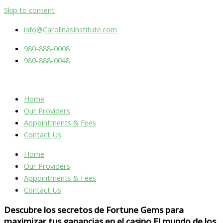
Skip to content
info@CarolinasInstitute.com
980-888-0008
980-888-0048
Home
Our Providers
Appointments & Fees
Contact Us
Home
Our Providers
Appointments & Fees
Contact Us
Descubre los secretos de Fortune Gems para
maximizar tus ganancias en el casino El mundo de los