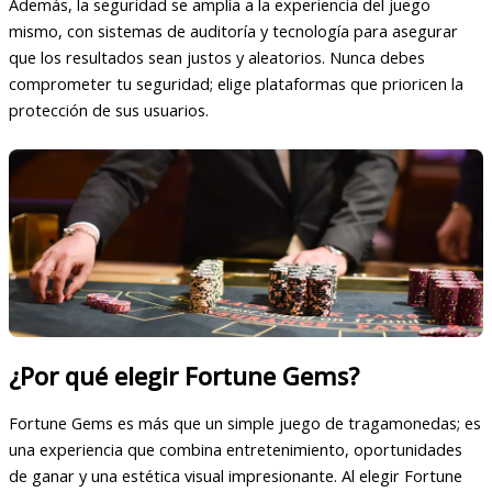
Además, la seguridad se amplía a la experiencia del juego
mismo, con sistemas de auditoría y tecnología para asegurar
que los resultados sean justos y aleatorios. Nunca debes
comprometer tu seguridad; elige plataformas que prioricen la
protección de sus usuarios.
¿Por qué elegir Fortune Gems?
Fortune Gems es más que un simple juego de tragamonedas; es
una experiencia que combina entretenimiento, oportunidades
de ganar y una estética visual impresionante. Al elegir Fortune