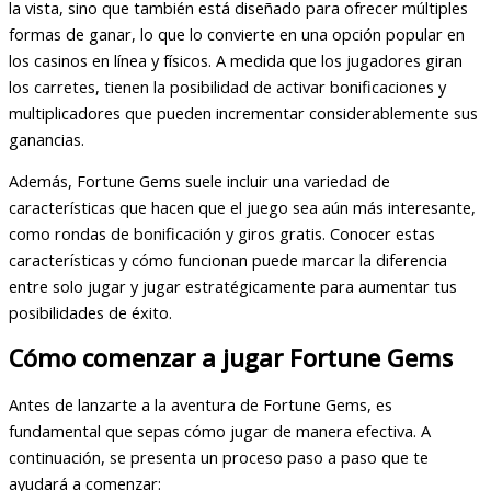
la vista, sino que también está diseñado para ofrecer múltiples
formas de ganar, lo que lo convierte en una opción popular en
los casinos en línea y físicos. A medida que los jugadores giran
los carretes, tienen la posibilidad de activar bonificaciones y
multiplicadores que pueden incrementar considerablemente sus
ganancias.
Además, Fortune Gems suele incluir una variedad de
características que hacen que el juego sea aún más interesante,
como rondas de bonificación y giros gratis. Conocer estas
características y cómo funcionan puede marcar la diferencia
entre solo jugar y jugar estratégicamente para aumentar tus
posibilidades de éxito.
Cómo comenzar a jugar Fortune Gems
Antes de lanzarte a la aventura de Fortune Gems, es
fundamental que sepas cómo jugar de manera efectiva. A
continuación, se presenta un proceso paso a paso que te
ayudará a comenzar: