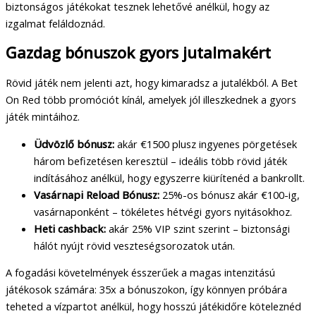
biztonságos játékokat tesznek lehetővé anélkül, hogy az
izgalmat feláldoznád.
Gazdag bónuszok gyors jutalmakért
Rövid játék nem jelenti azt, hogy kimaradsz a jutalékból. A Bet
On Red több promóciót kínál, amelyek jól illeszkednek a gyors
játék mintáihoz.
Üdvözlő bónusz:
akár €1500 plusz ingyenes pörgetések
három befizetésen keresztül – ideális több rövid játék
indításához anélkül, hogy egyszerre kiürítenéd a bankrollt.
Vasárnapi Reload Bónusz:
25%-os bónusz akár €100-ig,
vasárnaponként – tökéletes hétvégi gyors nyitásokhoz.
Heti cashback:
akár 25% VIP szint szerint – biztonsági
hálót nyújt rövid veszteségsorozatok után.
A fogadási követelmények ésszerűek a magas intenzitású
játékosok számára: 35x a bónuszokon, így könnyen próbára
teheted a vízpartot anélkül, hogy hosszú játékidőre köteleznéd