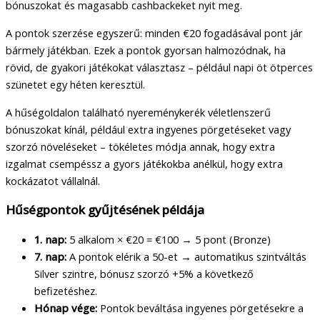
bónuszokat és magasabb cashbackeket nyit meg.
A pontok szerzése egyszerű: minden €20 fogadásával pont jár
bármely játékban. Ezek a pontok gyorsan halmozódnak, ha
rövid, de gyakori játékokat választasz – például napi öt ötperces
szünetet egy héten keresztül.
A hűségoldalon található nyereménykerék véletlenszerű
bónuszokat kínál, például extra ingyenes pörgetéseket vagy
szorzó növeléseket – tökéletes módja annak, hogy extra
izgalmat csempéssz a gyors játékokba anélkül, hogy extra
kockázatot vállalnál.
Hűségpontok gyűjtésének példája
1. nap:
5 alkalom × €20 = €100 → 5 pont (Bronze)
7. nap:
A pontok elérik a 50-et → automatikus szintváltás
Silver szintre, bónusz szorzó +5% a következő
befizetéshez.
Hónap vége:
Pontok beváltása ingyenes pörgetésekre a