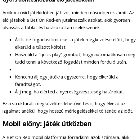
Amikor rövid játékidőben játszol, minden másodperc számít. Az
élő játékok a Bet On Red-en jutalmazzák azokat, akik gyorsan
olvassák a táblát és határozottan cselekszenek.
Állíts be fogadási limiteket a játék megkezdése előtt, hogy
elkerüld a túlzott költést.
Használd a “quick play” gombot, hogy automatikusan meg
tudd tenni a következő fogadást minden forduló után.
Koncentrálj egy játékra egyszerre, hogy elkerüld a
fáradtságot.
Állj meg, ha elérted a nyereség/veszteség határokat.
Ez a strukturált megközelítés lehetővé teszi, hogy élvezd az
izgalmat anélkül, hogy hosszú mérlegelésekkel töltenéd az időt.
Mobil előny: játék útközben
A Bet On Red mobil platformja forradalmi azok számára, akik