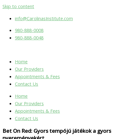
Skip to content
info@CarolinasInstitute.com
980-888-0008
980-888-0048
Home
Our Providers
Appointments & Fees
Contact Us
Home
Our Providers
Appointments & Fees
Contact Us
Bet On Red: Gyors tempójú játékok a gyors
nyereményekért