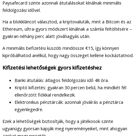
Paysafecard szinte azonnali átutalásokat kínálnak minimális
feldolgozási idővel.
Ha a blokkláncot választod, a kriptovaluták, mint a Bitcoin és az
Ethereum, ultra‑gyors módszert kínálnak a számla feltöltésére –
gyakran néhány perc alatt jóváhagyás után.
A minimális befizetési küszöb mindössze €15, így könnyen
kipróbálhatod anélkül, hogy nagy összeget kellene kockáztatnod.
Kifizetési lehetőségek gyors kifizetéshez
Banki átutalás: átlagos feldolgozási idő 48 óra.
Kriptó kifizetés: gyakran 30 percen belül, ha mindkét fél
ellenőrzött fiókkal rendelkezik.
Elektronikus pénztárcák: azonnali jóváírás a pénztárca
egyenlegedre.
Ezek a lehetőségek biztosítják, hogy a játékosok szinte
ugyanúgy gyorsan kapják meg nyereményeiket, mint ahogyan
azokat megszerezték.