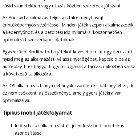
rövid szünetekben vagy utazás közben szeretnek játszani.
Az Android alkalmazás teljes asztali élményt nyújt
érintőképernyős vezérléssel. Minden játék szépen alkalmazkodik
a képernyőhöz, és a betöltési idő minimális, köszönhetően
optimalizált szerverkapcsolatoknak.
Egyszerűen elindíthatod a játékot kevesebb mint egy perc alatt:
nyisd meg az alkalmazást, válassz nyerőgépet, kapcsold be az
auto‑play-t, és hagyd, hogy forogjanak a tárcák, miközben vársz
a következő találkozóra.
Az iOS alkalmazás hiánya néhányak számára kis hátrány lehet, de
ez nem csökkenti az összélményt, amely gyors játékra van
optimalizálva.
Tipikus mobil játékfolyamat
Indítsd el az alkalmazást és jelentkezz be biometrikus
azonosítással.