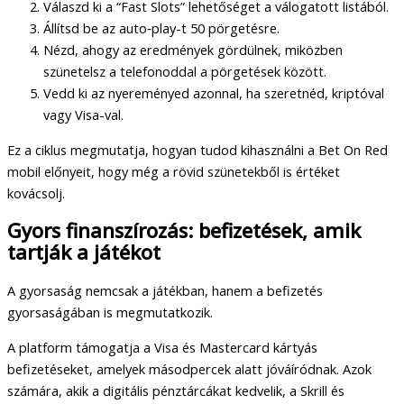
Válaszd ki a “Fast Slots” lehetőséget a válogatott listából.
Állítsd be az auto‑play-t 50 pörgetésre.
Nézd, ahogy az eredmények gördülnek, miközben
szünetelsz a telefonoddal a pörgetések között.
Vedd ki az nyereményed azonnal, ha szeretnéd, kriptóval
vagy Visa-val.
Ez a ciklus megmutatja, hogyan tudod kihasználni a Bet On Red
mobil előnyeit, hogy még a rövid szünetekből is értéket
kovácsolj.
Gyors finanszírozás: befizetések, amik
tartják a játékot
A gyorsaság nemcsak a játékban, hanem a befizetés
gyorsaságában is megmutatkozik.
A platform támogatja a Visa és Mastercard kártyás
befizetéseket, amelyek másodpercek alatt jóváíródnak. Azok
számára, akik a digitális pénztárcákat kedvelik, a Skrill és