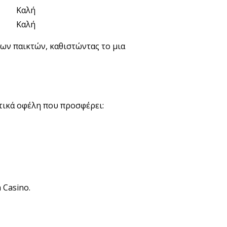
Καλή
Καλή
των παικτών, καθιστώντας το μια
ντικά οφέλη που προσφέρει:
 Casino.