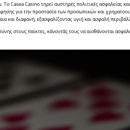
υ. Το Casea Casino τηρεί αυστηρές πολιτικές ασφαλείας και
άφησης για την προστασία των προσωπικών και χρηματοοι
ίκαια και διαφανή, εξασφαλίζοντας υγιή και ασφαλή περιβάλ
ύνης στους παίκτες, κάνοντάς τους να αισθάνονται ασφαλ