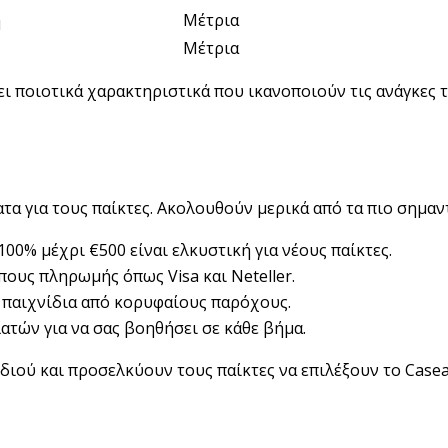
η
Μέτρια
Μέτρια
ει ποιοτικά χαρακτηριστικά που ικανοποιούν τις ανάγκες 
τα για τους παίκτες. Ακολουθούν μερικά από τα πιο σημα
0% μέχρι €500 είναι ελκυστική για νέους παίκτες.
πους πληρωμής όπως Visa και Neteller.
 παιχνίδια από κορυφαίους παρόχους.
ατών για να σας βοηθήσει σε κάθε βήμα.
διού και προσελκύουν τους παίκτες να επιλέξουν το Casea