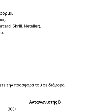
 φόρμα.
ας.
rd, Skrill, Neteller).
ο.
σετε την προσφορά του σε διάφορα
Ανταγωνιστής Β
300+