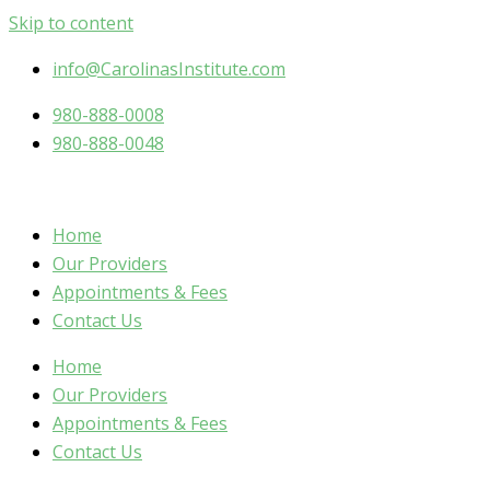
Skip to content
info@CarolinasInstitute.com
980-888-0008
980-888-0048
Home
Our Providers
Appointments & Fees
Contact Us
Home
Our Providers
Appointments & Fees
Contact Us