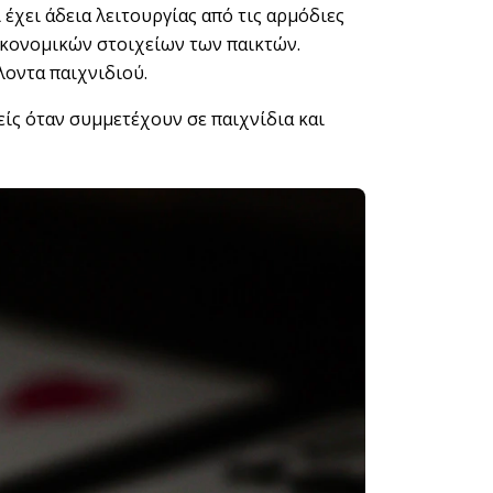
 έχει άδεια λειτουργίας από τις αρμόδιες
κονομικών στοιχείων των παικτών.
λοντα παιχνιδιού.
είς όταν συμμετέχουν σε παιχνίδια και