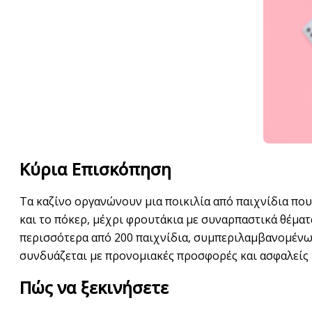
Κύρια Επισκόπηση
Τα καζίνο οργανώνουν μια ποικιλία από παιχνίδια πο
και το πόκερ, μέχρι φρουτάκια με συναρπαστικά θέματα
περισσότερα από 200 παιχνίδια, συμπεριλαμβανομένων
συνδυάζεται με προνομιακές προσφορές και ασφαλείς 
Πώς να ξεκινήσετε