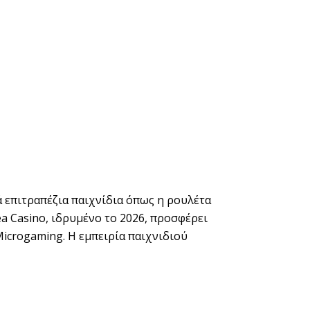
 επιτραπέζια παιχνίδια όπως η ρουλέτα
ea Casino, ιδρυμένο το 2026, προσφέρει
icrogaming. Η εμπειρία παιχνιδιού